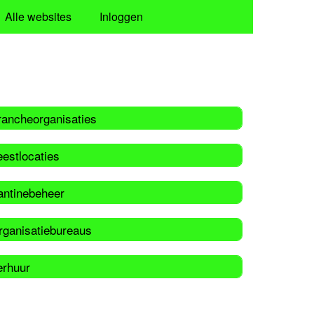
Alle websites
Inloggen
rancheorganisaties
estlocaties
antinebeheer
rganisatiebureaus
erhuur