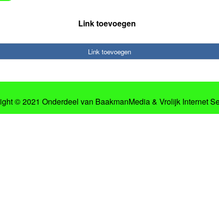
Link toevoegen
Link toevoegen
ight © 2021 Onderdeel van
BaakmanMedia
&
Vrolijk Internet S