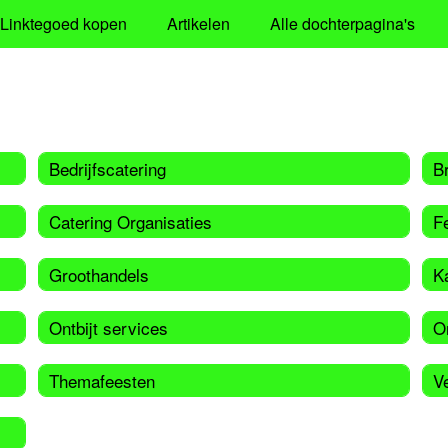
Linktegoed kopen
Artikelen
Alle dochterpagina's
Bedrijfscatering
B
Catering Organisaties
Fe
Groothandels
K
Ontbijt services
O
Themafeesten
V